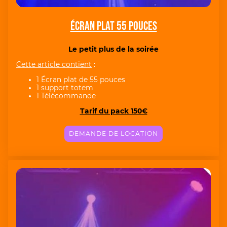
Écran plat 55 pouces
Le petit plus de la soirée
Cette article contient
:
1 Écran plat de 55 pouces
1 support totem
1 Télécommande
Tarif du pack 150€
DEMANDE DE LOCATION