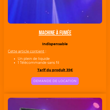
Machine à fumée
Indispensable
Cette article contient
:
Un plein de liquide
1 Télécommande sans fil
Tarif du produit 35€
DEMANDE DE LOCATION