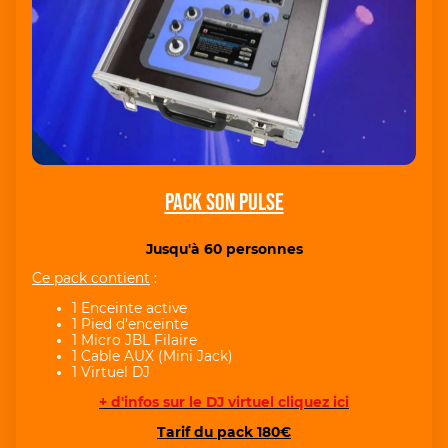
Pack Son Pulse
Jusqu'à 60 personnes
Ce pack contient
:
1 Enceinte active
1 Pied d'enceinte
1 Micro JBL Filaire
1 Cable AUX (Mini Jack)
1 Virtuel DJ
+ d'infos sur le DJ virtuel cliquez ici
Tarif du pack 180€