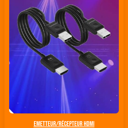
Emetteur/rÉcepteur HDMI