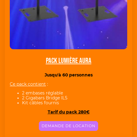
Pack Lumière Aura
Jusqu'à 60 personnes
Ce pack contient
:
2 embases réglable
2 Gigabars Bridge ILS
Kit câbles fournis
Tarif du pack 280€
DEMANDE DE LOCATION