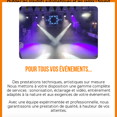
Oubliez les playlists automatiques et les remix ! Sound
Light 76 mixe 100 % en live
Il sculpte chaque transition en direct (intros/outros
travaillées, calage, égalisation, effets),
il pilote l'ambiance en temps réel selon les réactions de
vos invités.
EN SAVOIR PLUS
Pour tous vos événements...
Des prestations techniques, artistiques sur mesure
Nous mettons à votre disposition une gamme complète
de services : sonorisation, éclairage et vidéo, entièrement
adaptés à la nature et aux exigences de votre événement.
Avec une équipe expérimentée et professionnelle, nous
garantissons une prestation de qualité, à hauteur de vos
attentes.