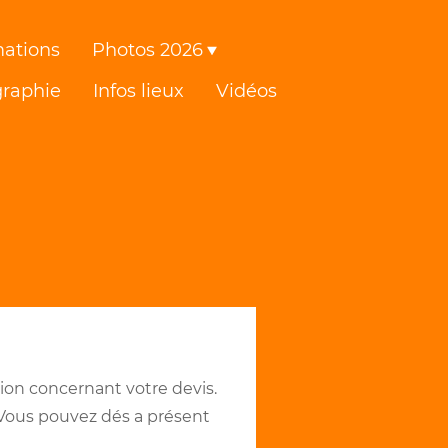
ations
Photos 2026
graphie
Infos lieux
Vidéos
tion concernant votre devis.
. Vous pouvez dés a présent