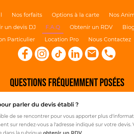
l
Nos forfaits
Options à la carte
Nos Anim
r un devis DJ
F.A.Q
Obtenir un RDV
Bio
on Particulier
Location Pro
Nous Contactez
Questions fréquemment posées
our parler du devis établi ?
ossible de se rencontrer pour vous apporter plus d'informa
ent sur rendez-vous a l'adresse indiqué sur votre devis
e dans la rubrique
obtenir un RDV
.