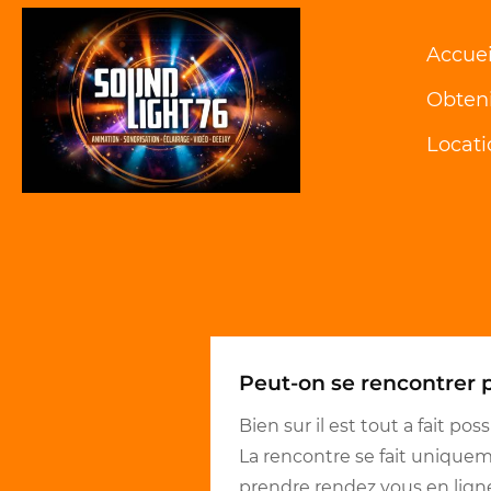
Accuei
Obteni
Locati
Peut-on se rencontrer p
Bien sur il est tout a fait p
La rencontre se fait uniquem
prendre rendez vous en lign