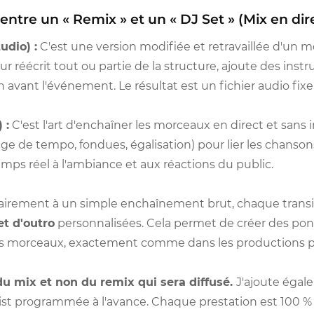
 entre un « Remix » et un « DJ Set » (Mix en dir
udio) :
C'est une version modifiée et retravaillée d'un mo
ur réécrit tout ou partie de la structure, ajoute des ins
n avant l'événement. Le résultat est un fichier audio fixe
 :
C'est l'art d'enchaîner les morceaux en direct et sans i
ge de tempo, fondues, égalisation) pour lier les chanson
emps réel à l'ambiance et aux réactions du public.
irement à un simple enchaînement brut, chaque transit
et d'outro
personnalisées. Cela permet de créer des pon
s morceaux, exactement comme dans les productions pr
du mix et non du remix qui sera diffusé.
J'ajoute éga
list programmée à l'avance. Chaque prestation est 100 